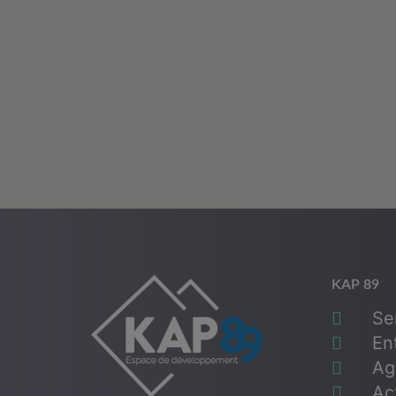
KAP 89
Ser
Ent
Ag
Act