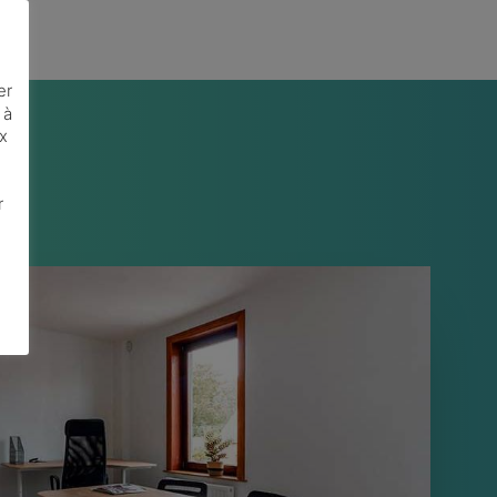
er
 à
ux
r