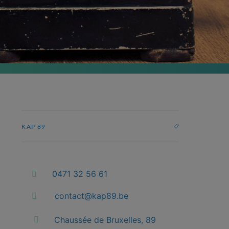
KAP 89
0471 32 56 61
contact@kap89.be
Chaussée de Bruxelles, 89