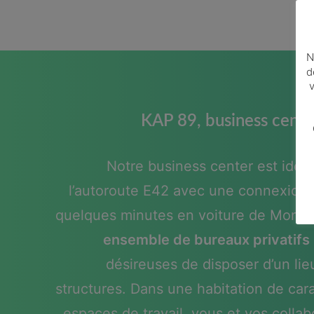
N
d
v
KAP 89, business cent
Notre business center est idéa
l’autoroute E42 avec une connexion 
quelques minutes en voiture de Mons
ensemble de bureaux privatifs
désireuses de disposer d’un lie
structures. Dans une habitation de cara
espaces de travail, vous et vos collab