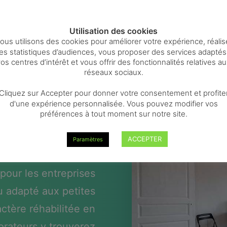
Utilisation des cookies
ous utilisons des cookies pour améliorer votre expérience, réalis
es statistiques d’audiences, vous proposer des services adaptés
os centres d’intérêt et vous offrir des fonctionnalités relatives a
réseaux sociaux.
re proche de Mons
Cliquez sur Accepter pour donner votre consentement et profite
d'une expérience personnalisée. Vous pouvez modifier vos
préférences à tout moment sur notre site.
lement situé près de
à moins de 5km et à
ACCEPTER
Paramètres
.
KAP 89 propose un
pour les entreprises
u adapté aux petites
ctère réhabilitée en
orateurs y trouverez