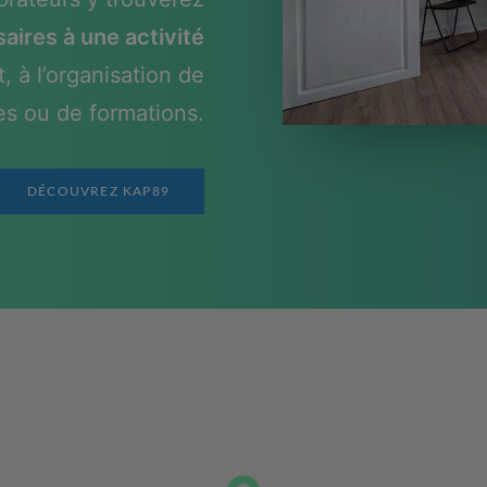
ires à une activité
, à l’organisation de
es ou de formations.
DÉCOUVREZ KAP89