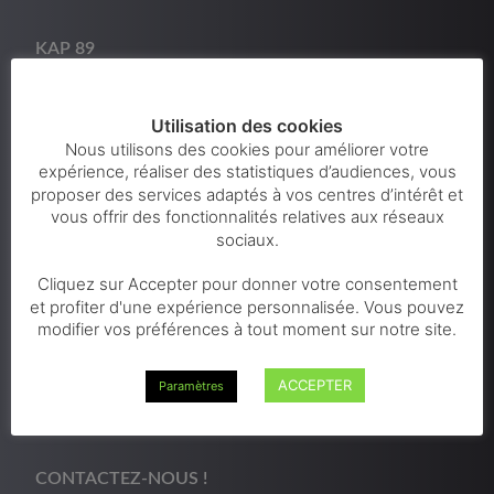
KAP 89
Services
Entreprises Partenaires
Utilisation des cookies
Nous utilisons des cookies pour améliorer votre
Agenda
expérience, réaliser des statistiques d’audiences, vous
Actualités
proposer des services adaptés à vos centres d’intérêt et
Contact
vous offrir des fonctionnalités relatives aux réseaux
sociaux.
INFORMATIONS LÉGALES
Cliquez sur Accepter pour donner votre consentement
et profiter d'une expérience personnalisée. Vous pouvez
BE 0627 799 143
modifier vos préférences à tout moment sur notre site.
Confidentialité & RGPD
Mentions Légales
ACCEPTER
Paramètres
CGV
CONTACTEZ-NOUS !