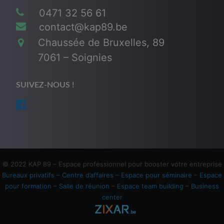
0471 32 56 61
contact@kap89.be
Chaussée de Bruxelles, 89
7061 – Soignies
SUIVEZ-NOUS !
© 2022 KAP 89 – Espace professionnel pour booster votre entreprise
Bureaux privatifs
–
Centre d’affaires
–
Espace pour séminaire
–
Espace
pour formation
–
Salle de réunion
–
Espace team building
–
Business
center