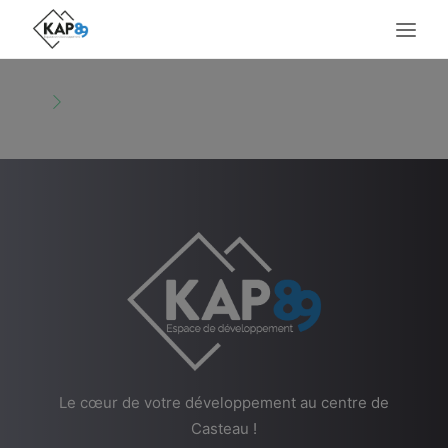
ACCUEIL
LE LIEU
SERVICES
MÉTIERS PRÉSENTS
AGENDA
ACTUALITÉS
CONTACT
Le cœur de votre développement au centre de
Casteau !