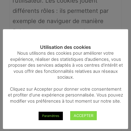
l’utilisateur. Les cookies jouent
différents rôles : ils permettent par
exemple de naviguer de manière
fluide entre les pages, retiennent vos
préférences, et permettent
Utilisation des cookies
d’améliorer l’expérience globale de
Nous utilisons des cookies pour améliorer votre
expérience, réaliser des statistiques d’audiences, vous
l’utilisateur. Vous trouverez davantage
proposer des services adaptés à vos centres d’intérêt et
vous offrir des fonctionnalités relatives aux réseaux
d’informations au sujet des cookies
sociaux.
sur les sites suivants :
Cliquez sur Accepter pour donner votre consentement
www.allaboutcookies.org
et profiter d'une expérience personnalisée. Vous pouvez
modifier vos préférences à tout moment sur notre site.
www.aboutcookies.org
www.youronlinechoices.eu En
ACCEPTER
Paramètres
utilisant ce site et nos services en