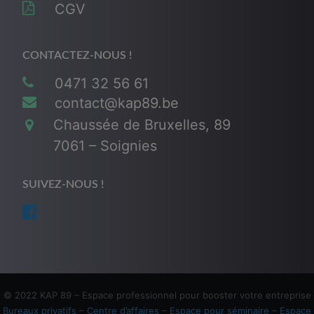
CGV
CONTACTEZ-NOUS !
0471 32 56 61
contact@kap89.be
Chaussée de Bruxelles, 89
7061 – Soignies
SUIVEZ-NOUS !
© 2022 KAP 89 – Espace professionnel pour booster votre entreprise
Bureaux privatifs
–
Centre d’affaires
–
Espace pour séminaire
–
Espace