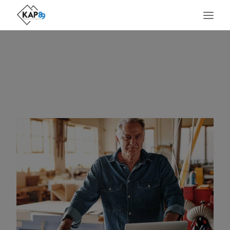
ACCUEIL
LE LIEU
SERVICES
MÉTIERS PRÉSENTS
AGENDA
ACTUALITÉS
CONTACT