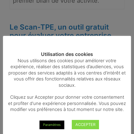
premier bilan de votre activité.
Le Scan-TPE, un outil gratuit
pour évaluer votre entreprise
Utilisation des cookies
Le Scan-TPE se présente sous la forme
Nous utilisons des cookies pour améliorer votre
d’un questionnaire que le conseiller
expérience, réaliser des statistiques d’audiences, vous
proposer des services adaptés à vos centres d’intérêt et
Rivalis complète suite à un entretien
vous offrir des fonctionnalités relatives aux réseaux
sociaux.
précis avec vous. Vous allez répondre à
des questions sur votre entreprise : la
Cliquez sur Accepter pour donner votre consentement
et profiter d'une expérience personnalisée. Vous pouvez
marge, les coûts, les heures de
modifier vos préférences à tout moment sur notre site.
personnel achetées, les ventes ou les
ACCEPTER
Paramètres
délais de règlement des fournisseurs