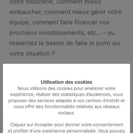
votre trésorerie, comment mieux
embaucher, comment mieux gérer votre
équipe, comment faire financer vos
prochains investissements, etc… – ou
ressentez le besoin de faire le point sur
votre situation ?
Ce créneau vous est réservé ! N’hésitez
pas à nous contacter pour prendre RDV
Utilisation des cookies
Nous utilisons des cookies pour améliorer votre
!!!
expérience, réaliser des statistiques d’audiences, vous
proposer des services adaptés à vos centres d’intérêt et
vous offrir des fonctionnalités relatives aux réseaux
sociaux.
Cliquez sur Accepter pour donner votre consentement
et profiter d'une expérience personnalisée. Vous pouvez