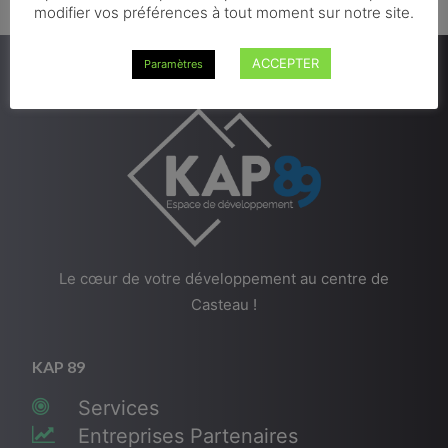
modifier vos préférences à tout moment sur notre site.
ACCEPTER
Paramètres
Le cœur de votre développement au centre de
Casteau !
KAP 89
Services
Entreprises Partenaires