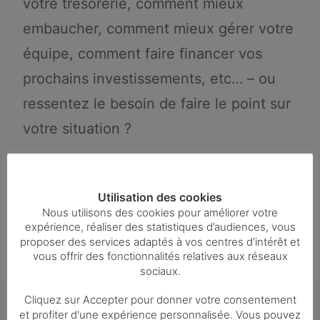
votre trésorerie, comment mieux
embaucher, comment mieux gérer votre
équipe, comment faire financer vos
prochains investissements, etc… – ou
ressentez le besoin de faire le point sur
votre situation ?
Ce créneau vous est réservé ! N’hésitez
pas à nous contacter pour prendre RDV
Utilisation des cookies
Nous utilisons des cookies pour améliorer votre
!!!
expérience, réaliser des statistiques d’audiences, vous
proposer des services adaptés à vos centres d’intérêt et
vous offrir des fonctionnalités relatives aux réseaux
sociaux.
Cliquez sur Accepter pour donner votre consentement
et profiter d'une expérience personnalisée. Vous pouvez