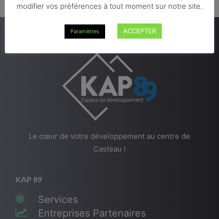
modifier vos préférences à tout moment sur notre site.
ACCEPTER
Paramètres
Le cœur de votre développement au centre de
Casteau !
KAP 89
Services
Entreprises Partenaires