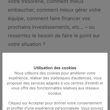
votre trésorerie, comment mieux
embaucher, comment mieux gérer votre
équipe, comment faire financer vos
prochains investissements, etc… – ou
ressentez le besoin de faire le point sur
votre situation ?
Ce créneau vous est réservé ! N’hésitez
pas à nous contacter pour prendre RDV
Utilisation des cookies
Nous utilisons des cookies pour améliorer votre
!!!
expérience, réaliser des statistiques d’audiences, vous
proposer des services adaptés à vos centres d’intérêt et
vous offrir des fonctionnalités relatives aux réseaux
sociaux.
Cliquez sur Accepter pour donner votre consentement
et profiter d'une expérience personnalisée. Vous pouvez