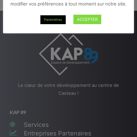
modifier vos préférences à tout moment sur notre site.
ACCEPTER
Paramètres
Le cœur de votre développement au centre de
Casteau !
KAP 89
Services
Entreprises Partenaires