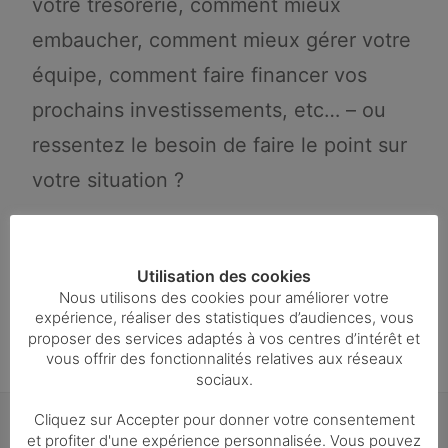
votre trésorerie, comment mieux
embaucher, comment mieux gérer votre
équipe, comment faire financer vos
prochains investissements, etc… – ou
ressentez le besoin de faire le point sur
votre situation ?
Ce créneau vous est réservé ! N’hésitez
pas à nous contacter pour prendre RDV
Utilisation des cookies
Nous utilisons des cookies pour améliorer votre
!!!
expérience, réaliser des statistiques d’audiences, vous
proposer des services adaptés à vos centres d’intérêt et
vous offrir des fonctionnalités relatives aux réseaux
sociaux.
Cliquez sur Accepter pour donner votre consentement
et profiter d'une expérience personnalisée. Vous pouvez