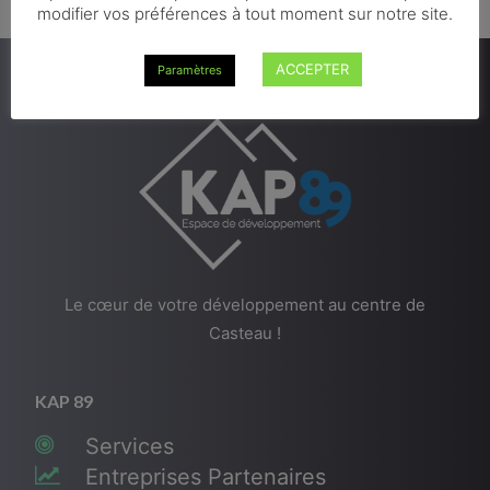
modifier vos préférences à tout moment sur notre site.
ACCEPTER
Paramètres
Le cœur de votre développement au centre de
Casteau !
KAP 89
Services
Entreprises Partenaires