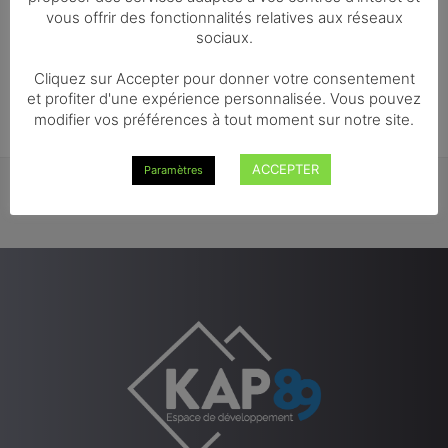
AJOUTER AU PANIER
1 personne
vous offrir des fonctionnalités relatives aux réseaux
sociaux.
€
5,00
Cliquez sur Accepter pour donner votre consentement
et profiter d'une expérience personnalisée. Vous pouvez
modifier vos préférences à tout moment sur notre site.
ACCEPTER
Paramètres