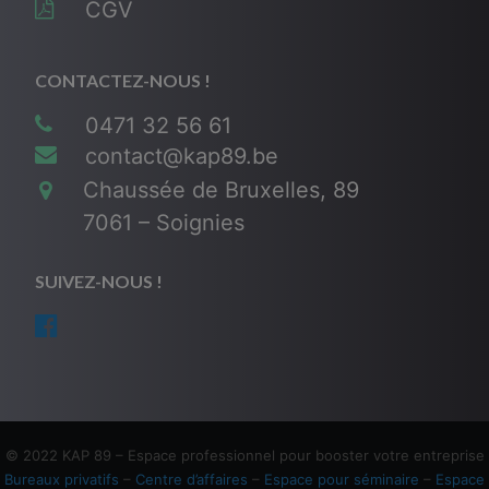
CGV
CONTACTEZ-NOUS !
0471 32 56 61
contact@kap89.be
Chaussée de Bruxelles, 89
7061 – Soignies
SUIVEZ-NOUS !
© 2022 KAP 89 – Espace professionnel pour booster votre entreprise
Bureaux privatifs
–
Centre d’affaires
–
Espace pour séminaire
–
Espace