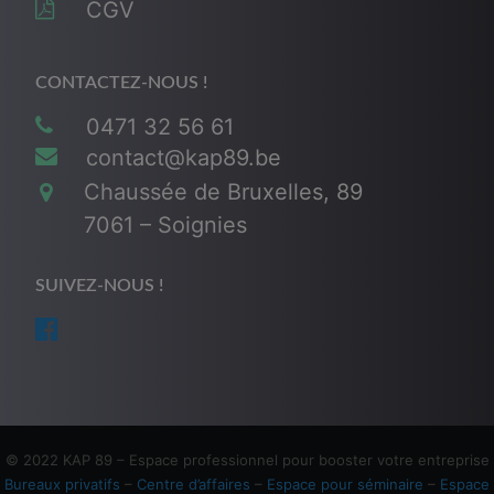
CGV
CONTACTEZ-NOUS !
0471 32 56 61
contact@kap89.be
Chaussée de Bruxelles, 89
7061 – Soignies
SUIVEZ-NOUS !
© 2022 KAP 89 – Espace professionnel pour booster votre entreprise
Bureaux privatifs
–
Centre d’affaires
–
Espace pour séminaire
–
Espace