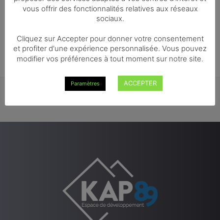
AJOUTER AU PANIER
1 personne
vous offrir des fonctionnalités relatives aux réseaux
sociaux.
€
5,00
Cliquez sur Accepter pour donner votre consentement
et profiter d'une expérience personnalisée. Vous pouvez
modifier vos préférences à tout moment sur notre site.
ACCEPTER
Paramètres