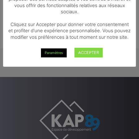
AJOUTER AU PANIER
1 personne
vous offrir des fonctionnalités relatives aux réseaux
sociaux.
€
0,00
Cliquez sur Accepter pour donner votre consentement
et profiter d'une expérience personnalisée. Vous pouvez
modifier vos préférences à tout moment sur notre site.
ACCEPTER
Paramètres