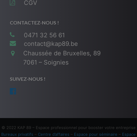
CGV
CONTACTEZ-NOUS !
0471 32 56 61
contact@kap89.be
Chaussée de Bruxelles, 89
7061 – Soignies
SUIVEZ-NOUS !
© 2022 KAP 89 – Espace professionnel pour booster votre entreprise
Bureaux privatifs
–
Centre d’affaires
–
Espace pour séminaire
–
Espace